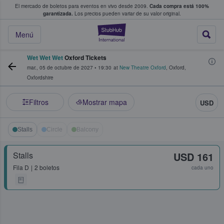
El mercado de boletos para eventos en vivo desde 2009.
Cada compra está 100%
 los fans compran y venden boletos
garantizada.
Los precios pueden variar de su valor original.
StubHub: donde l
Menú
Wet Wet Wet
Oxford Tickets
mar., 05 de octubre de 2027
•
19:30
at
New Theatre Oxford
,
Oxford
,
Oxfordshire
Filtros
Mostrar mapa
USD
Stalls
Circle
Balcony
Stalls
USD 161
Fila
D
2 boletos
cada uno