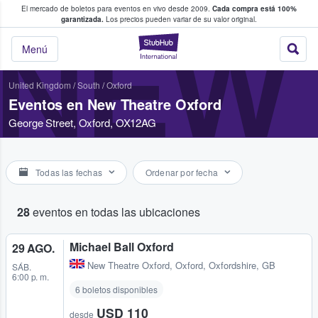
El mercado de boletos para eventos en vivo desde 2009.
Cada compra está 100%
 los fans compran y venden boletos
garantizada.
Los precios pueden variar de su valor original.
NEW
StubHub: donde l
Menú
United Kingdom
/
South
/
Oxford
Eventos en New Theatre Oxford
George Street, Oxford, OX12AG
Todas las fechas
Ordenar por fecha
28
eventos en todas las ubicaciones
Michael Ball Oxford
29 AGO.
New Theatre Oxford
,
Oxford, Oxfordshire, GB
SÁB.
6:00 p. m.
6 boletos disponibles
USD 110
desde