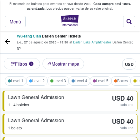
El mercado de boletos para eventos en vivo desde 2009.
Cada compra está 100%
 los fans compran y venden boletos
garantizada.
Los precios pueden variar de su valor original.
StubHub: donde l
Menú
Wu-Tang Clan
Darien Center Tickets
jue., 27 de agosto de 2026
•
19:30
at
Darien Lake Amphitheater
,
Darien Center
,
NY
Filtros
Mostrar mapa
USD
1
Level 1
Level 2
Level 3
Level 4
Level 5
Boxes
L
Lawn General Admission
USD 40
1 - 4 boletos
cada uno
Lawn General Admission
USD 40
1 boleto
cada uno