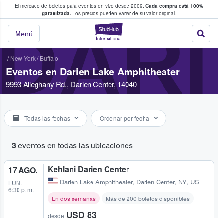
El mercado de boletos para eventos en vivo desde 2009.
Cada compra está 100%
 los fans compran y venden boletos
garantizada.
Los precios pueden variar de su valor original.
DARI
StubHub: donde l
Menú
/
New York
/
Buffalo
Eventos en Darien Lake Amphitheater
9993 Alleghany Rd., Darien Center, 14040
Todas las fechas
Ordenar por fecha
3
eventos en todas las ubicaciones
Kehlani Darien Center
17 AGO.
Darien Lake Amphitheater
,
Darien Center, NY, US
LUN.
6:30 p. m.
En dos semanas
Más de 200 boletos disponibles
USD 83
desde