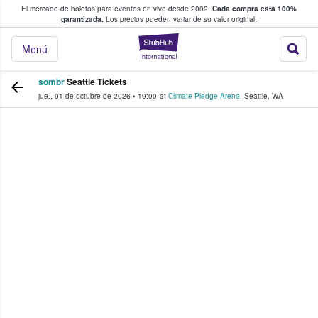
El mercado de boletos para eventos en vivo desde 2009.
Cada compra está 100%
 los fans compran y venden boletos
garantizada.
Los precios pueden variar de su valor original.
StubHub: donde l
Menú
sombr
Seattle Tickets
jue., 01 de octubre de 2026
•
19:00
at
Climate Pledge Arena
,
Seattle
,
WA