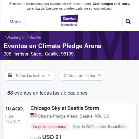
El mercado de boletos para eventos en vivo desde 2009.
Cada compra está 100%
 los fans compran y venden boletos
garantizada.
Los precios pueden variar de su valor original.
CLIM
StubHub: donde l
Menú
/
Washington
/
Seattle
Eventos en Climate Pledge Arena
305 Harrison Street, Seattle, 98109
Todas las fechas
Ordenar por fecha
88
eventos en todas las ubicaciones
Chicago Sky at Seattle Storm
10 AGO.
Climate Pledge Arena
,
Seattle, WA, US
LUN.
7:00 p. m.
La próxima semana
Más de 200 boletos disponibles
USD 21
desde