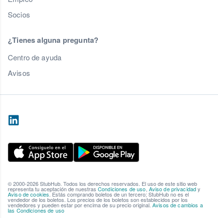
Socios
¿Tienes alguna pregunta?
Centro de ayuda
Avisos
© 2000-2026 StubHub. Todos los derechos reservados. El uso de este sitio web
representa tu aceptación de nuestras
Condiciones de uso
,
Aviso de privacidad
y
Aviso de cookies
. Estás comprando boletos de un tercero; StubHub no es el
vendedor de los boletos. Los precios de los boletos son establecidos por los
vendedores y pueden estar por encima de su precio original.
Avisos de cambios a
las Condiciones de uso