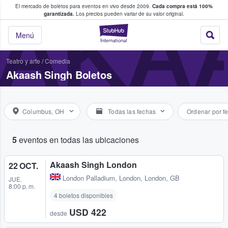
El mercado de boletos para eventos en vivo desde 2009.
Cada compra está 100%
 los fans compran y venden boletos
AKA
garantizada.
Los precios pueden variar de su valor original.
StubHub: donde l
Menú
Teatro y arte
/
Comedia
Akaash Singh Boletos
Columbus, OH
Todas las fechas
Ordenar por f
5
eventos en todas las ubicaciones
Akaash Singh London
22 OCT.
London Palladium
,
London, London, GB
JUE.
8:00 p. m.
4 boletos disponibles
USD 422
desde