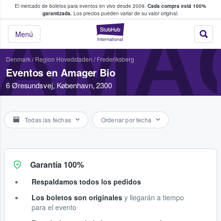
El mercado de boletos para eventos en vivo desde 2009.
Cada compra está 100%
 los fans compran y venden boletos
garantizada.
Los precios pueden variar de su valor original.
AMA
StubHub: donde l
Menú
Denmark
/
Region Hovedstaden
/
Frederiksberg
Eventos en Amager Bio
6 Øresundsvej, København, 2300
Todas las fechas
Ordenar por fecha
Garantía 100%
Respaldamos todos los pedidos
Los boletos son originales
y llegarán a tiempo
para el evento