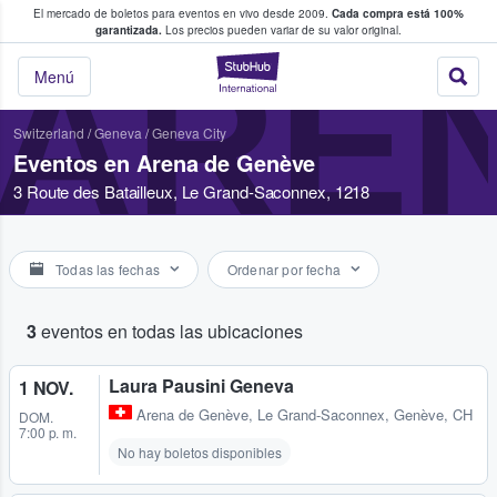
El mercado de boletos para eventos en vivo desde 2009.
Cada compra está 100%
 los fans compran y venden boletos
garantizada.
Los precios pueden variar de su valor original.
ARE
StubHub: donde l
Menú
Switzerland
/
Geneva
/
Geneva City
Eventos en Arena de Genève
3 Route des Batailleux, Le Grand-Saconnex, 1218
Todas las fechas
Ordenar por fecha
3
eventos en todas las ubicaciones
Laura Pausini Geneva
1 NOV.
Arena de Genève
,
Le Grand-Saconnex, Genève, CH
DOM.
7:00 p. m.
No hay boletos disponibles