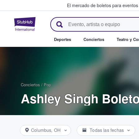
El mercado de boletos para eventos
StubHub: donde los fans compr
Deportes
Conciertos
Teatro y C
Conciertos
/
Pop
Ashley Singh Bolet
Columbus, OH
Todas las fechas