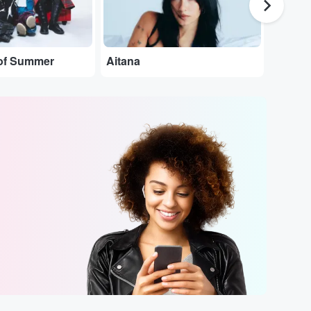
of Summer
Aitana
Pablo 