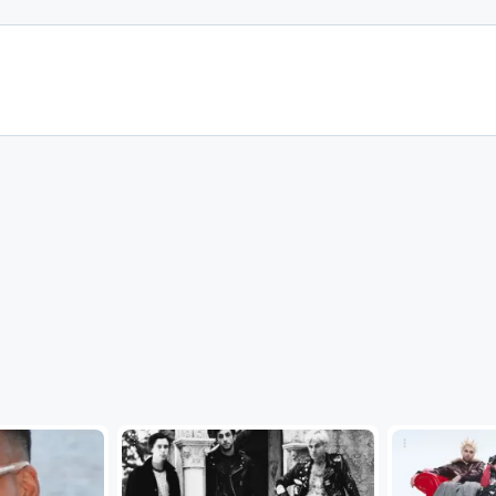
...
...