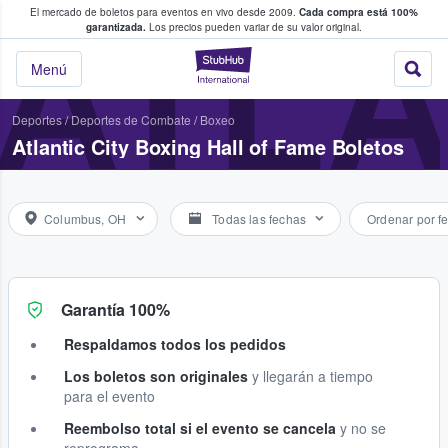
El mercado de boletos para eventos en vivo desde 2009.
Cada compra está 100%
 los fans compran y venden boletos
ATLA
garantizada.
Los precios pueden variar de su valor original.
StubHub: donde l
Menú
Deportes
/
Deportes de Combate
/
Boxeo
Atlantic City Boxing Hall of Fame Boletos
Columbus, OH
Todas las fechas
Ordenar por f
Garantía 100%
Respaldamos todos los pedidos
Los boletos son originales
y llegarán a tiempo
para el evento
Reembolso total si el evento se cancela
y no se