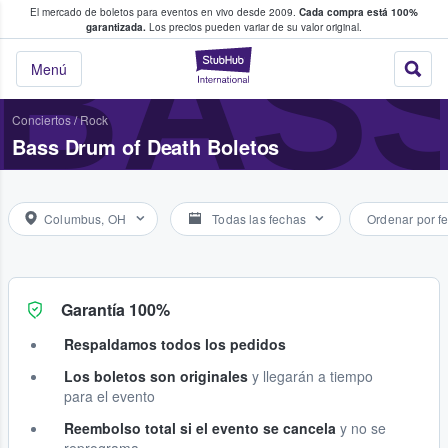
El mercado de boletos para eventos en vivo desde 2009.
Cada compra está 100%
 los fans compran y venden boletos
BASS
garantizada.
Los precios pueden variar de su valor original.
StubHub: donde l
Menú
Conciertos
/
Rock
Bass Drum of Death Boletos
Columbus, OH
Todas las fechas
Ordenar por f
Garantía 100%
Respaldamos todos los pedidos
Los boletos son originales
y llegarán a tiempo
para el evento
Reembolso total si el evento se cancela
y no se