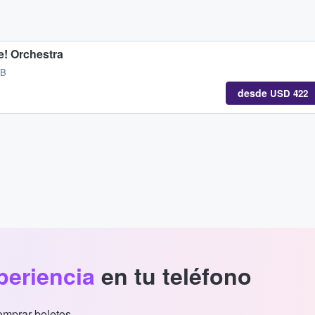
e! Orchestra
GB
desde
USD 422
periencia
en tu teléfono
comprar boletos