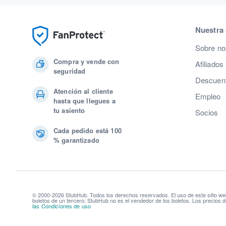
Nuestra
Sobre no
Compra y vende con
Afiliados
seguridad
Descuent
Atención al cliente
Empleo
hasta que llegues a
tu asiento
Socios
Cada pedido está 100
% garantizado
© 2000-2026 StubHub. Todos los derechos reservados. El uso de este sitio we
boletos de un tercero; StubHub no es el vendedor de los boletos. Los precios d
las Condiciones de uso