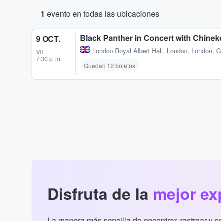
1
evento en todas las ubicaciones
Black Panther in Concert with Chinek
9 OCT.
London Royal Albert Hall
,
London, London, 
VIE.
7:30 p. m.
Quedan 12 boletos
Disfruta de la
mejor ex
La manera más sencilla de encontrar, rastrear y 