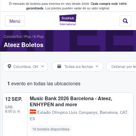
El mercado de boletos para eventos en vivo desde 2009.
Cada compra está 100%
 los fans compran y venden boletos
ATE
garantizada.
Los precios pueden variar de su valor original.
StubHub: donde l
Menú
Conciertos
/
Pop
/
K-Pop
Ateez Boletos
Columbus, OH
Todas las fechas
Ordenar por f
1
evento en todas las ubicaciones
Music Bank 2026 Barcelona - Ateez,
12 SEP.
ENHYPEN and more
SÁB.
8:00 p. m.
Estadio Olímpico Lluís Companys
,
Barcelona, CAT,
ES
16 boletos disponibles