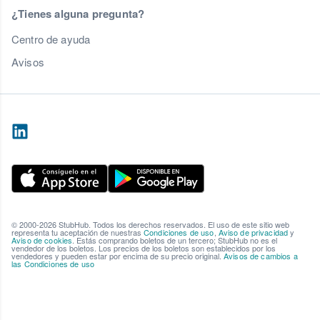
¿Tienes alguna pregunta?
Centro de ayuda
Avisos
© 2000-2026 StubHub. Todos los derechos reservados. El uso de este sitio web
representa tu aceptación de nuestras
Condiciones de uso
,
Aviso de privacidad
y
Aviso de cookies
. Estás comprando boletos de un tercero; StubHub no es el
vendedor de los boletos. Los precios de los boletos son establecidos por los
vendedores y pueden estar por encima de su precio original.
Avisos de cambios a
las Condiciones de uso