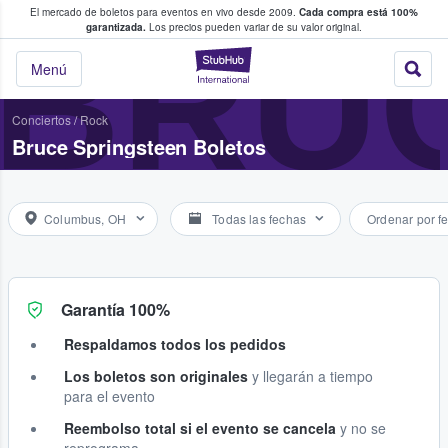
El mercado de boletos para eventos en vivo desde 2009.
Cada compra está 100%
 los fans compran y venden boletos
BRU
garantizada.
Los precios pueden variar de su valor original.
StubHub: donde l
Menú
Conciertos
/
Rock
Bruce Springsteen Boletos
Columbus, OH
Todas las fechas
Ordenar por f
Garantía 100%
Respaldamos todos los pedidos
Los boletos son originales
y llegarán a tiempo
para el evento
Reembolso total si el evento se cancela
y no se