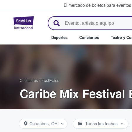
El mercado de boletos para eventos
StubHub: donde los fans compr
Deportes
Conciertos
Teatro y C
Conciertos
/
Festivales
Caribe Mix Festival 
Columbus, OH
Todas las fechas