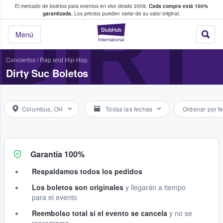
El mercado de boletos para eventos en vivo desde 2009.
Cada compra está 100%
 los fans compran y venden boletos
DIRT
garantizada.
Los precios pueden variar de su valor original.
StubHub: donde l
Menú
Conciertos
/
Rap and Hip-Hop
Dirty Suc Boletos
Columbus, OH
Todas las fechas
Ordenar por f
Garantía 100%
Respaldamos todos los pedidos
Los boletos son originales
y llegarán a tiempo
para el evento
Reembolso total si el evento se cancela
y no se