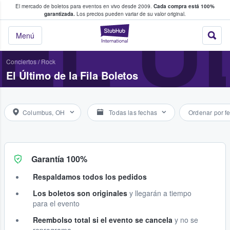
El mercado de boletos para eventos en vivo desde 2009.
Cada compra está 100%
 los fans compran y venden boletos
EL Ú
garantizada.
Los precios pueden variar de su valor original.
StubHub: donde l
Menú
Conciertos
/
Rock
El Último de la Fila Boletos
Columbus, OH
Todas las fechas
Ordenar por f
Garantía 100%
Respaldamos todos los pedidos
Los boletos son originales
y llegarán a tiempo
para el evento
Reembolso total si el evento se cancela
y no se