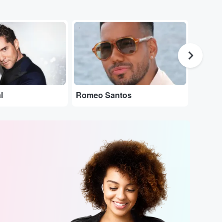
...
...
l
Romeo Santos
Karol 