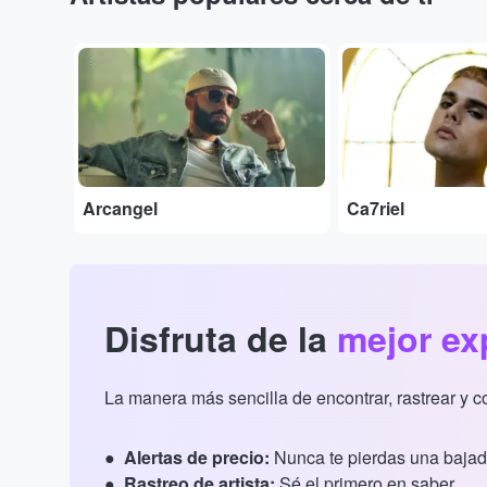
...
...
Arcangel
Ca7riel
Disfruta de la
mejor ex
La manera más sencilla de encontrar, rastrear y 
Alertas de precio:
Nunca te pierdas una bajad
Rastreo de artista:
Sé el primero en saber