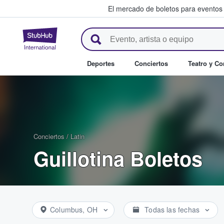
El mercado de boletos para eventos
StubHub: donde los fans compr
Deportes
Conciertos
Teatro y C
Conciertos
/
Latin
Guillotina Boletos
Columbus, OH
Todas las fechas