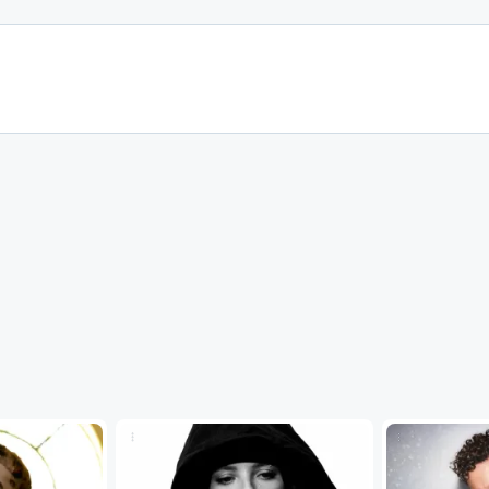
...
...