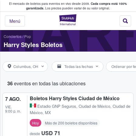
El mercado de boletos para eventos en vivo desde 2009.
Cada compra está 100%
 los fans compran y venden boletos
HARR
garantizada.
Los precios pueden variar de su valor original.
StubHub: donde l
Menú
Conciertos
/
Pop
Harry Styles Boletos
Columbus, OH
Todas las fechas
Ordenar por f
36
eventos en todas las ubicaciones
Boletos Harry Styles Ciudad de México
7 AGO.
Estadio GNP Seguros
,
Ciudad de México, Ciudad de
VIE.
9:00 p. m.
México, MX
Hoy
Más de 200 boletos disponibles
USD 71
desde