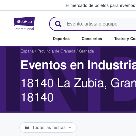
El mercado de boletos para eventos
StubHub: donde los fans compr
IN
Deportes
Conciertos
Teatro y C
España
/
Provincia de Granada
/
Granada
Eventos en Industri
18140 La Zubia, Gran
18140
Todas las fechas