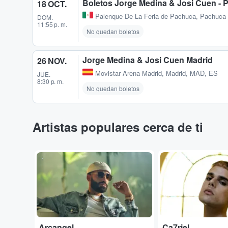
Boletos Jorge Medina & Josi Cuen - 
18 OCT.
Palenque De La Feria de Pachuca
,
Pachuca 
DOM.
11:55 p. m.
No quedan boletos
Jorge Medina & Josi Cuen Madrid
26 NOV.
Movistar Arena Madrid
,
Madrid, MAD, ES
JUE.
8:30 p. m.
No quedan boletos
Artistas populares cerca de ti
...
...
Arcangel
Ca7riel