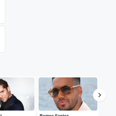
...
...
l
Romeo Santos
Karol 