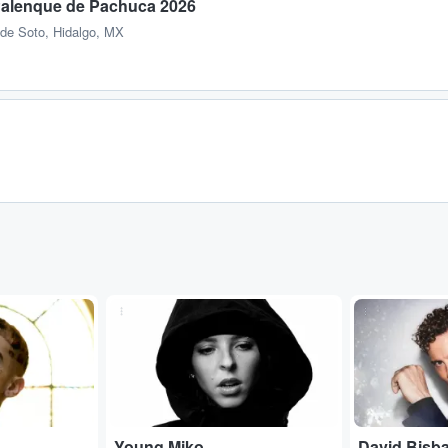
Palenque de Pachuca 2026
de Soto, Hidalgo, MX
...
...
Young Miko
David Bisba