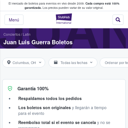
El mercado de boletos para eventos en vivo desde 2009.
Cada compra está 100%
 los fans compran y venden boletos
JUAN
garantizada.
Los precios pueden variar de su valor original.
StubHub: donde l
Menú
Conciertos
/
Latin
Juan Luis Guerra Boletos
Columbus, OH
Todas las fechas
Ordenar por f
Garantía 100%
Respaldamos todos los pedidos
Los boletos son originales
y llegarán a tiempo
para el evento
Reembolso total si el evento se cancela
y no se