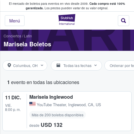
El mercado de boletos para eventos en vivo desde 2009.
Cada compra está 100%
 los fans compran y venden boletos
MAR
garantizada.
Los precios pueden variar de su valor original.
StubHub: donde l
Menú
Conciertos
/
Latin
Marisela Boletos
Columbus, OH
Todas las fechas
Ordenar por f
1
evento en todas las ubicaciones
Marisela Inglewood
11 DIC.
YouTube Theater
,
Inglewood, CA, US
VIE.
8:00 p. m.
Más de 200 boletos disponibles
USD 132
desde