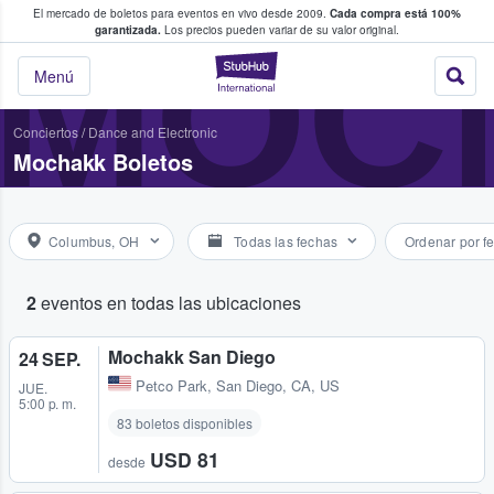
El mercado de boletos para eventos en vivo desde 2009.
Cada compra está 100%
 los fans compran y venden boletos
MOC
garantizada.
Los precios pueden variar de su valor original.
StubHub: donde l
Menú
Conciertos
/
Dance and Electronic
Mochakk Boletos
Columbus, OH
Todas las fechas
Ordenar por f
2
eventos en todas las ubicaciones
Mochakk San Diego
24 SEP.
Petco Park
,
San Diego, CA, US
JUE.
5:00 p. m.
83 boletos disponibles
USD 81
desde