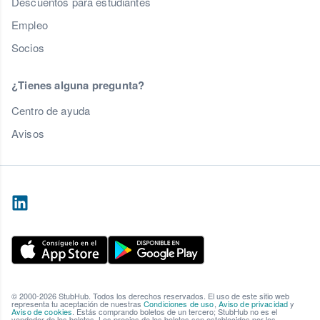
Descuentos para estudiantes
Empleo
Socios
¿Tienes alguna pregunta?
Centro de ayuda
Avisos
© 2000-2026 StubHub. Todos los derechos reservados. El uso de este sitio web
representa tu aceptación de nuestras
Condiciones de uso
,
Aviso de privacidad
y
Aviso de cookies
. Estás comprando boletos de un tercero; StubHub no es el
vendedor de los boletos. Los precios de los boletos son establecidos por los