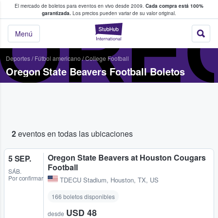
El mercado de boletos para eventos en vivo desde 2009.
Cada compra está 100%
 los fans compran y venden boletos
ORE
garantizada.
Los precios pueden variar de su valor original.
StubHub: donde l
Menú
Deportes
/
Fútbol americano
/
College Football
Oregon State Beavers Football Boletos
2
eventos en todas las ubicaciones
Oregon State Beavers at Houston Cougars
5 SEP.
Football
SÁB.
Por confirmar
TDECU Stadium
,
Houston, TX, US
166 boletos disponibles
USD 48
desde