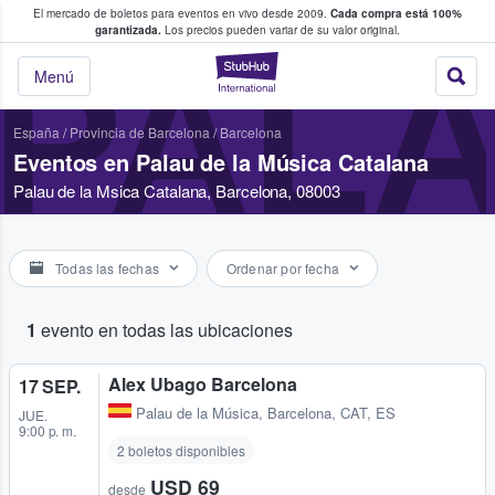
El mercado de boletos para eventos en vivo desde 2009.
Cada compra está 100%
 los fans compran y venden boletos
garantizada.
Los precios pueden variar de su valor original.
PALA
StubHub: donde l
Menú
España
/
Provincia de Barcelona
/
Barcelona
Eventos en Palau de la Música Catalana
Palau de la Msica Catalana, Barcelona, 08003
Todas las fechas
Ordenar por fecha
1
evento en todas las ubicaciones
Alex Ubago Barcelona
17 SEP.
Palau de la Música
,
Barcelona, CAT, ES
JUE.
9:00 p. m.
2 boletos disponibles
USD 69
desde