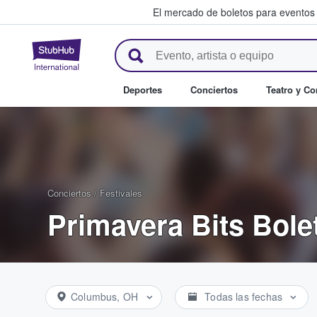
El mercado de boletos para eventos
StubHub: donde los fans compr
Deportes
Conciertos
Teatro y C
Conciertos
/
Festivales
Primavera Bits Bole
Columbus, OH
Todas las fechas