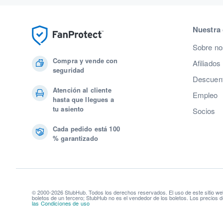
Nuestra
Sobre no
Compra y vende con
Afiliados
seguridad
Descuent
Atención al cliente
Empleo
hasta que llegues a
tu asiento
Socios
Cada pedido está 100
% garantizado
© 2000-2026 StubHub. Todos los derechos reservados. El uso de este sitio we
boletos de un tercero; StubHub no es el vendedor de los boletos. Los precios d
las Condiciones de uso