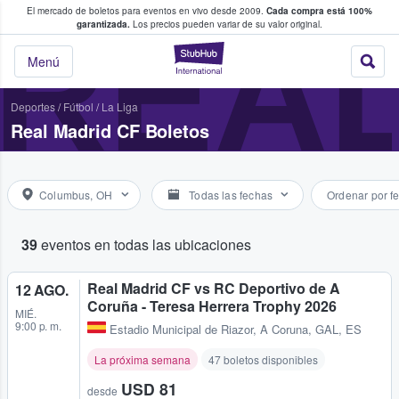
El mercado de boletos para eventos en vivo desde 2009.
Cada compra está 100%
 los fans compran y venden boletos
REAL
garantizada.
Los precios pueden variar de su valor original.
StubHub: donde l
Menú
Deportes
/
Fútbol
/
La Liga
Real Madrid CF Boletos
Columbus, OH
Todas las fechas
Ordenar por f
39
eventos en todas las ubicaciones
Real Madrid CF vs RC Deportivo de A
12 AGO.
Coruña - Teresa Herrera Trophy 2026
MIÉ.
9:00 p. m.
Estadio Municipal de Riazor
,
A Coruna, GAL, ES
La próxima semana
47 boletos disponibles
USD 81
desde