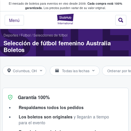
El mercado de boletos para eventos en vivo desde 2009.
Cada compra está 100%
 los fans compran y venden boletos
garantizada.
Los precios pueden variar de su valor original.
SELE
StubHub: donde l
Menú
Deportes
/
Fútbol
/
Selecciones de fútbol
Selección de fútbol femenino Australia
Boletos
Columbus, OH
Todas las fechas
Ordenar por f
Garantía 100%
Respaldamos todos los pedidos
Los boletos son originales
y llegarán a tiempo
para el evento