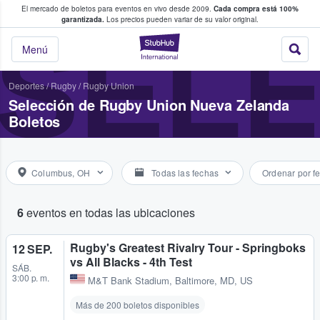
El mercado de boletos para eventos en vivo desde 2009.
Cada compra está 100%
 los fans compran y venden boletos
garantizada.
Los precios pueden variar de su valor original.
SELE
StubHub: donde l
Menú
Deportes
/
Rugby
/
Rugby Union
Selección de Rugby Union Nueva Zelanda
Boletos
Columbus, OH
Todas las fechas
Ordenar por f
6
eventos en todas las ubicaciones
Rugby's Greatest Rivalry Tour - Springboks
12 SEP.
vs All Blacks - 4th Test
SÁB.
3:00 p. m.
M&T Bank Stadium
,
Baltimore, MD, US
Más de 200 boletos disponibles