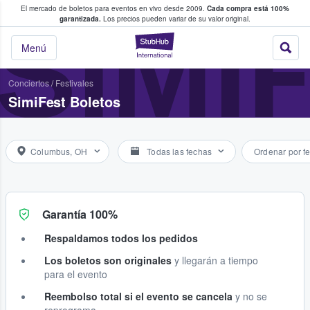
El mercado de boletos para eventos en vivo desde 2009.
Cada compra está 100%
 los fans compran y venden boletos
SIMI
garantizada.
Los precios pueden variar de su valor original.
StubHub: donde l
Menú
Conciertos
/
Festivales
SimiFest Boletos
Columbus, OH
Todas las fechas
Ordenar por f
Garantía 100%
Respaldamos todos los pedidos
Los boletos son originales
y llegarán a tiempo
para el evento
Reembolso total si el evento se cancela
y no se