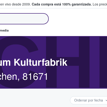
 en vivo desde 2009.
Cada compra está 100% garantizada.
Los precio
an y venden boletos
CH
omedia
um Kulturfabrik
nchen, 81671
Ordenar por fecha