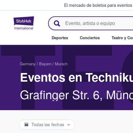
El mercado de boletos para eventos
StubHub: donde los fans compr
TE
Deportes
Conciertos
Teatro y C
Germany
/
Bayern
/
Munich
Eventos en Technik
Grafinger Str. 6, Mü
Todas las fechas