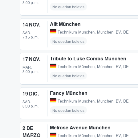
8:00 p. m.
No quedan boletos
Allt München
14 NOV.
Technikum München
,
München, BV, DE
SÁB.
7:15 p. m.
No quedan boletos
Tribute to Luke Combs München
17 NOV.
Technikum München
,
München, BV, DE
MAR.
8:00 p. m.
No quedan boletos
Fancy München
19 DIC.
Technikum München
,
München, BV, DE
SÁB.
8:00 p. m.
No quedan boletos
Melrose Avenue München
2 DE
MARZO
Technikum München
,
München, BV, DE