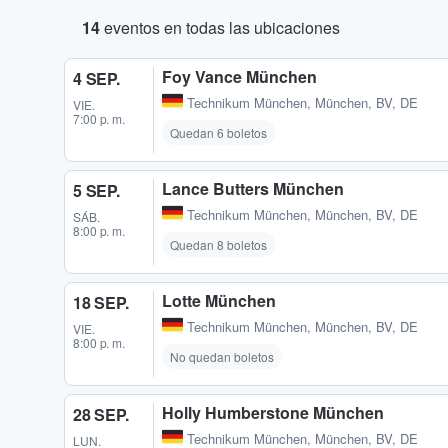
14
eventos en todas las ubicaciones
Foy Vance München
4 SEP.
Technikum München
,
München, BV, DE
VIE.
7:00 p. m.
Quedan 6 boletos
Lance Butters München
5 SEP.
Technikum München
,
München, BV, DE
SÁB.
8:00 p. m.
Quedan 8 boletos
Lotte München
18 SEP.
Technikum München
,
München, BV, DE
VIE.
8:00 p. m.
No quedan boletos
Holly Humberstone München
28 SEP.
Technikum München
,
München, BV, DE
LUN.