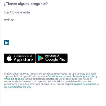
¿Tienes alguna pregunta?
Centro de ayuda
Avisos
© 2000-2026 StubHub. Todos los derechos reservados. El uso de este sitio web
representa tu aceptación de nuestras
Condiciones de uso
,
Aviso de privacidad
y
Aviso de cookies
. Estás comprando boletos de un tercero; StubHub no es el
vendedor de los boletos. Los precios de los boletos son establecidos por los
vendedores y pueden estar por encima de su precio original.
Avisos de cambios a
las Condiciones de uso