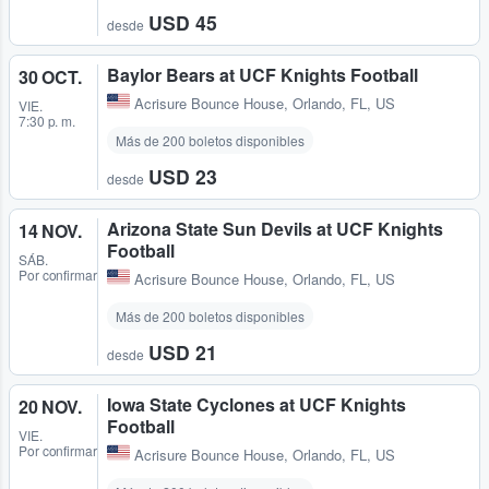
USD 45
desde
Baylor Bears at UCF Knights Football
30 OCT.
Acrisure Bounce House
,
Orlando, FL, US
VIE.
7:30 p. m.
Más de 200 boletos disponibles
USD 23
desde
Arizona State Sun Devils at UCF Knights
14 NOV.
Football
SÁB.
Por confirmar
Acrisure Bounce House
,
Orlando, FL, US
Más de 200 boletos disponibles
USD 21
desde
Iowa State Cyclones at UCF Knights
20 NOV.
Football
VIE.
Por confirmar
Acrisure Bounce House
,
Orlando, FL, US