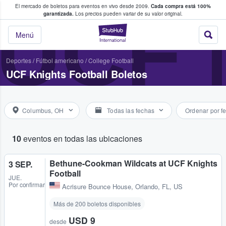
El mercado de boletos para eventos en vivo desde 2009.
Cada compra está 100%
 los fans compran y venden boletos
UCF 
garantizada.
Los precios pueden variar de su valor original.
StubHub: donde l
Menú
Deportes
/
Fútbol americano
/
College Football
UCF Knights Football Boletos
Columbus, OH
Todas las fechas
Ordenar por f
10
eventos en todas las ubicaciones
Bethune-Cookman Wildcats at UCF Knights
3 SEP.
Football
JUE.
Por confirmar
Acrisure Bounce House
,
Orlando, FL, US
Más de 200 boletos disponibles
USD 9
desde