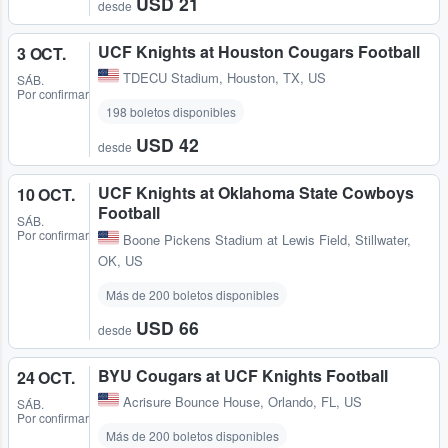
USD 21
desde
UCF Knights at Houston Cougars Football
3 OCT.
TDECU Stadium
,
Houston, TX, US
SÁB.
Por confirmar
198 boletos disponibles
USD 42
desde
UCF Knights at Oklahoma State Cowboys
10 OCT.
Football
SÁB.
Por confirmar
Boone Pickens Stadium at Lewis Field
,
Stillwater,
OK, US
Más de 200 boletos disponibles
USD 66
desde
BYU Cougars at UCF Knights Football
24 OCT.
Acrisure Bounce House
,
Orlando, FL, US
SÁB.
Por confirmar
Más de 200 boletos disponibles