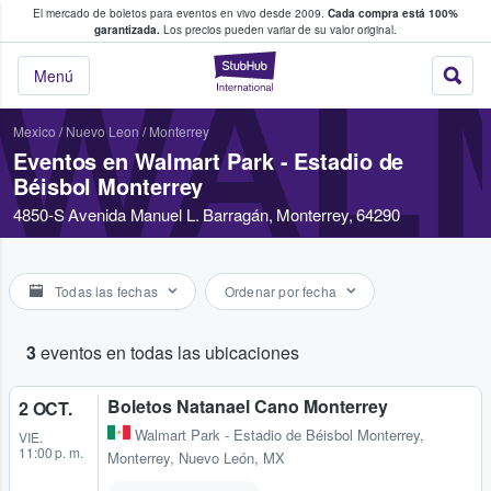
El mercado de boletos para eventos en vivo desde 2009.
Cada compra está 100%
 los fans compran y venden boletos
garantizada.
Los precios pueden variar de su valor original.
StubHub: donde l
WALM
Menú
Mexico
/
Nuevo Leon
/
Monterrey
Eventos en Walmart Park - Estadio de
Béisbol Monterrey
4850-S Avenida Manuel L. Barragán, Monterrey, 64290
Todas las fechas
Ordenar por fecha
3
eventos en todas las ubicaciones
Boletos Natanael Cano Monterrey
2 OCT.
Walmart Park - Estadio de Béisbol Monterrey
,
VIE.
11:00 p. m.
Monterrey, Nuevo León, MX