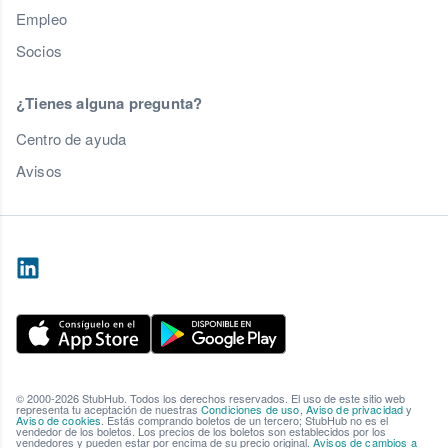
Empleo
Socios
¿Tienes alguna pregunta?
Centro de ayuda
Avisos
© 2000-2026 StubHub. Todos los derechos reservados. El uso de este sitio web
representa tu aceptación de nuestras
Condiciones de uso
,
Aviso de privacidad
y
Aviso de cookies
. Estás comprando boletos de un tercero; StubHub no es el
vendedor de los boletos. Los precios de los boletos son establecidos por los
vendedores y pueden estar por encima de su precio original.
Avisos de cambios a