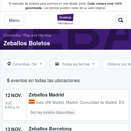
El mercado de boletos para eventos en vivo desde 2009.
Cada compra está 100%
 los fans compran y venden boletos
ZEB
garantizada.
Los precios pueden variar de su valor original.
StubHub: donde l
Menú
Conciertos
/
Rap and Hip-Hop
Zeballos Boletos
Columbus, OH
Todas las fechas
Ordenar por f
5
eventos en todas las ubicaciones
Zeballos Madrid
12 NOV.
Sala UNI Madrid
,
Madrid, Comunidad de Madrid, ES
JUE.
9:00 p. m.
No hay boletos disponibles
Zeballos Barcelona
13 NOV.