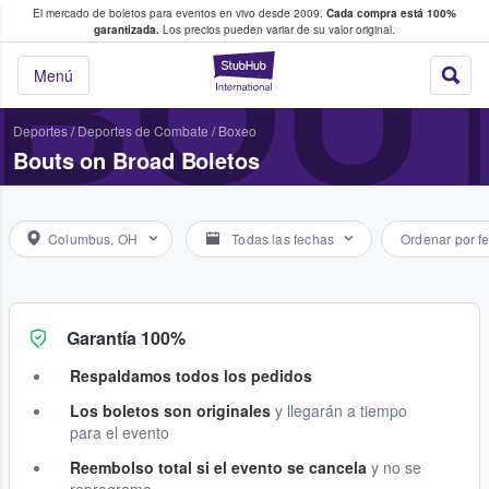
El mercado de boletos para eventos en vivo desde 2009.
Cada compra está 100%
 los fans compran y venden boletos
BOU
garantizada.
Los precios pueden variar de su valor original.
StubHub: donde l
Menú
Deportes
/
Deportes de Combate
/
Boxeo
Bouts on Broad Boletos
Columbus, OH
Todas las fechas
Ordenar por f
Garantía 100%
Respaldamos todos los pedidos
Los boletos son originales
y llegarán a tiempo
para el evento
Reembolso total si el evento se cancela
y no se