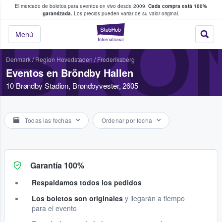
El mercado de boletos para eventos en vivo desde 2009.
Cada compra está 100%
 los fans compran y venden boletos
garantizada.
Los precios pueden variar de su valor original.
BRÖ
StubHub: donde l
Menú
Denmark
/
Region Hovedstaden
/
Frederiksberg
Eventos en Bröndby Hallen
10 Brøndby Stadion, Brøndbyvester, 2605
Todas las fechas
Ordenar por fecha
Garantía 100%
Respaldamos todos los pedidos
Los boletos son originales
y llegarán a tiempo
para el evento