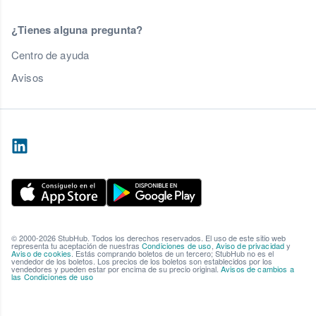
¿Tienes alguna pregunta?
Centro de ayuda
Avisos
© 2000-2026 StubHub. Todos los derechos reservados. El uso de este sitio web
representa tu aceptación de nuestras
Condiciones de uso
,
Aviso de privacidad
y
Aviso de cookies
. Estás comprando boletos de un tercero; StubHub no es el
vendedor de los boletos. Los precios de los boletos son establecidos por los
vendedores y pueden estar por encima de su precio original.
Avisos de cambios a
las Condiciones de uso