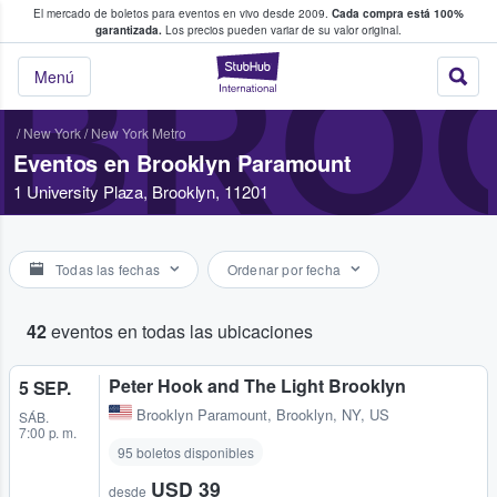
El mercado de boletos para eventos en vivo desde 2009.
Cada compra está 100%
 los fans compran y venden boletos
garantizada.
Los precios pueden variar de su valor original.
BRO
StubHub: donde l
Menú
/
New York
/
New York Metro
Eventos en Brooklyn Paramount
1 University Plaza, Brooklyn, 11201
Todas las fechas
Ordenar por fecha
42
eventos en todas las ubicaciones
Peter Hook and The Light Brooklyn
5 SEP.
Brooklyn Paramount
,
Brooklyn, NY, US
SÁB.
7:00 p. m.
95 boletos disponibles
USD 39
desde