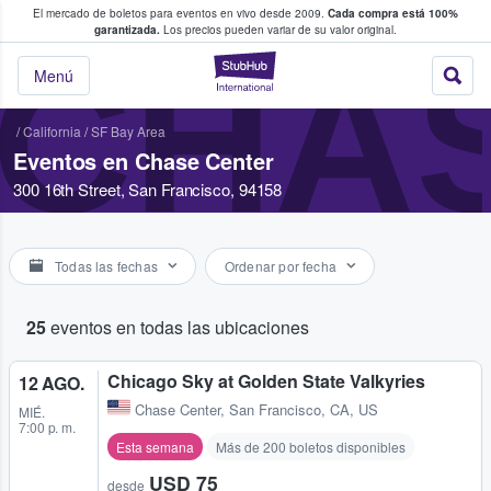
El mercado de boletos para eventos en vivo desde 2009.
Cada compra está 100%
 los fans compran y venden boletos
garantizada.
Los precios pueden variar de su valor original.
CHA
StubHub: donde l
Menú
/
California
/
SF Bay Area
Eventos en Chase Center
300 16th Street, San Francisco, 94158
Todas las fechas
Ordenar por fecha
25
eventos en todas las ubicaciones
Chicago Sky at Golden State Valkyries
12 AGO.
Chase Center
,
San Francisco, CA, US
MIÉ.
7:00 p. m.
Esta semana
Más de 200 boletos disponibles
USD 75
desde