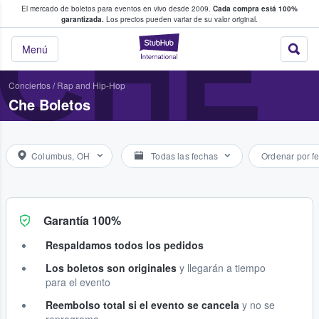
El mercado de boletos para eventos en vivo desde 2009.
Cada compra está 100%
 los fans compran y venden boletos
CHE
garantizada.
Los precios pueden variar de su valor original.
StubHub: donde l
Menú
Conciertos
/
Rap and Hip-Hop
Che Boletos
Columbus, OH
Todas las fechas
Ordenar por f
Garantía 100%
Respaldamos todos los pedidos
Los boletos son originales
y llegarán a tiempo
para el evento
Reembolso total si el evento se cancela
y no se