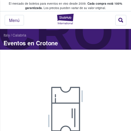
El mercado de boletos para eventos en vivo desde 2009.
Cada compra está 100%
 los fans compran y venden boletos
CRO
garantizada.
Los precios pueden variar de su valor original.
StubHub: donde l
Menú
Italy
/
Calabria
Eventos en Crotone