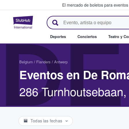
El mercado de boletos para eventos
StubHub: donde los fans compr
DE
Deportes
Conciertos
Teatro y C
Belgium
/
Flanders
/
Antwerp
Eventos en De Rom
286 Turnhoutsebaan,
Todas las fechas