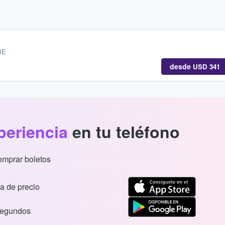
BE
desde
USD 341
periencia
en tu teléfono
comprar boletos
a de precio
segundos