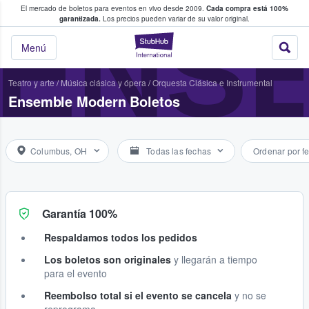
El mercado de boletos para eventos en vivo desde 2009.
Cada compra está 100%
 los fans compran y venden boletos
ENS
garantizada.
Los precios pueden variar de su valor original.
StubHub: donde l
Menú
Teatro y arte
/
Música clásica y ópera
/
Orquesta Clásica e Instrumental
Ensemble Modern Boletos
Columbus, OH
Todas las fechas
Ordenar por f
Garantía 100%
Respaldamos todos los pedidos
Los boletos son originales
y llegarán a tiempo
para el evento
Reembolso total si el evento se cancela
y no se