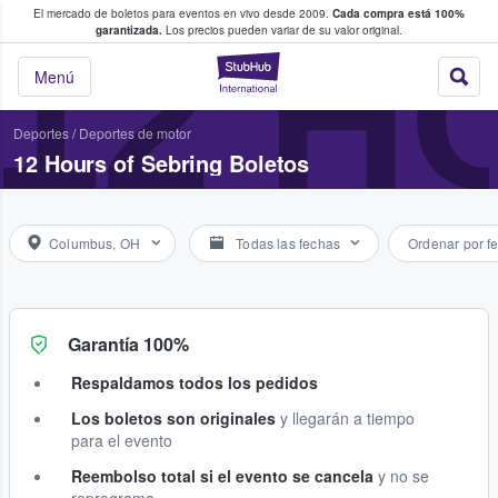
El mercado de boletos para eventos en vivo desde 2009.
Cada compra está 100%
 los fans compran y venden boletos
12 H
garantizada.
Los precios pueden variar de su valor original.
StubHub: donde l
Menú
Deportes
/
Deportes de motor
12 Hours of Sebring Boletos
Columbus, OH
Todas las fechas
Ordenar por f
Garantía 100%
Respaldamos todos los pedidos
Los boletos son originales
y llegarán a tiempo
para el evento
Reembolso total si el evento se cancela
y no se