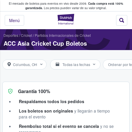
El mercado de boletos para eventos en vivo desde 2009.
Cada compra está 100%
 los fans compran y venden boletos
ACC 
garantizada.
Los precios pueden variar de su valor original.
StubHub: donde l
Menú
Deportes
/
Cricket
/
Partidos Internacionales de Cricket
ACC Asia Cricket Cup Boletos
Columbus, OH
Todas las fechas
Ordenar por f
Garantía 100%
Respaldamos todos los pedidos
Los boletos son originales
y llegarán a tiempo
para el evento
Reembolso total si el evento se cancela
y no se