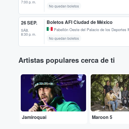
7:00 p. m.
No quedan boletos
Boletos AFI Ciudad de México
26 SEP.
Pabellón Oeste del Palacio de los Deportes
SÁB.
8:30 p. m.
No quedan boletos
Artistas populares cerca de ti
...
...
Jamiroquai
Maroon 5