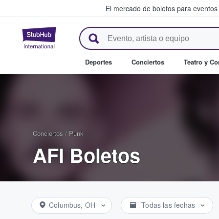
El mercado de boletos para eventos
StubHub: donde los fans compr
Deportes
Conciertos
Teatro y C
Conciertos
/
Punk
AFI Boletos
Columbus, OH
Todas las fechas