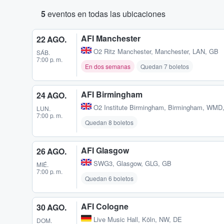
5
eventos en todas las ubicaciones
AFI Manchester
22 AGO.
O2 Ritz Manchester
,
Manchester, LAN, GB
SÁB.
7:00 p. m.
En dos semanas
Quedan 7 boletos
AFI Birmingham
24 AGO.
O2 Institute Birmingham
,
Birmingham, WMD
LUN.
7:00 p. m.
Quedan 8 boletos
AFI Glasgow
26 AGO.
SWG3
,
Glasgow, GLG, GB
MIÉ.
7:00 p. m.
Quedan 6 boletos
AFI Cologne
30 AGO.
Live Music Hall
,
Köln, NW, DE
DOM.