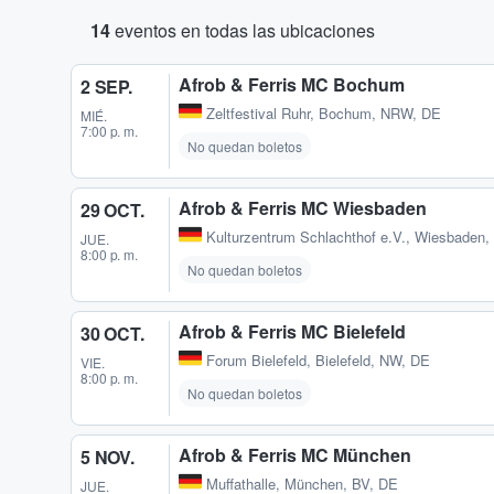
14
eventos en todas las ubicaciones
Afrob & Ferris MC Bochum
2 SEP.
Zeltfestival Ruhr
,
Bochum, NRW, DE
MIÉ.
7:00 p. m.
No quedan boletos
Afrob & Ferris MC Wiesbaden
29 OCT.
Kulturzentrum Schlachthof e.V.
,
Wiesbaden,
JUE.
8:00 p. m.
No quedan boletos
Afrob & Ferris MC Bielefeld
30 OCT.
Forum Bielefeld
,
Bielefeld, NW, DE
VIE.
8:00 p. m.
No quedan boletos
Afrob & Ferris MC München
5 NOV.
Muffathalle
,
München, BV, DE
JUE.