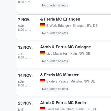
8:00 p. m.
No quedan boletos
& Ferris MC Erlangen
7 NOV.
E-Werk Erlangen
,
Erlangen, BV, DE
SÁB.
8:00 p. m.
No quedan boletos
Afrob & Ferris MC Cologne
12 NOV.
Live Music Hall
,
Köln, NW, DE
JUE.
8:00 p. m.
No quedan boletos
& Ferris MC Münster
14 NOV.
Skaters Palace
,
Münster, NW, DE
SÁB.
8:00 p. m.
No quedan boletos
Afrob & Ferris MC Berlin
25 NOV.
Festsaal Kreuzberg
,
Berlin, BE, DE
MIÉ.