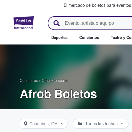
El mercado de boletos para eventos
StubHub: donde los fans compr
Deportes
Conciertos
Teatro y C
Conciertos
/
Other Concerts
Afrob Boletos
Columbus, OH
Todas las fechas