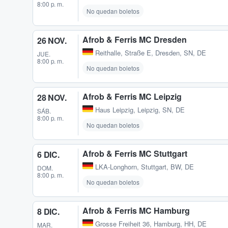
8:00 p. m.
No quedan boletos
Afrob & Ferris MC Dresden
26 NOV.
Reithalle, Straße E
,
Dresden, SN, DE
JUE.
8:00 p. m.
No quedan boletos
Afrob & Ferris MC Leipzig
28 NOV.
Haus Leipzig
,
Leipzig, SN, DE
SÁB.
8:00 p. m.
No quedan boletos
Afrob & Ferris MC Stuttgart
6 DIC.
LKA-Longhorn
,
Stuttgart, BW, DE
DOM.
8:00 p. m.
No quedan boletos
Afrob & Ferris MC Hamburg
8 DIC.
Grosse Freiheit 36
,
Hamburg, HH, DE
MAR.