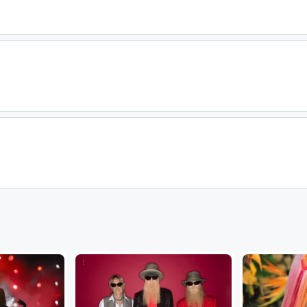
...
...