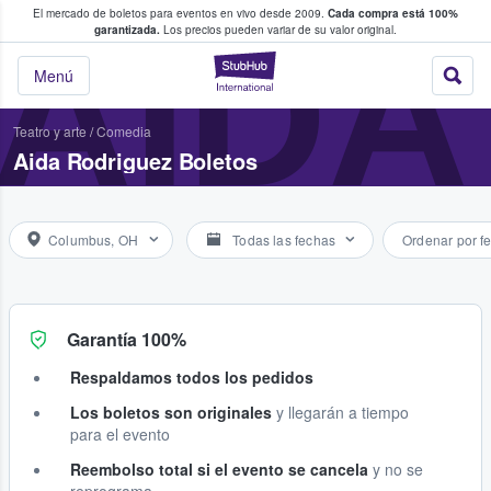
El mercado de boletos para eventos en vivo desde 2009.
Cada compra está 100%
 los fans compran y venden boletos
AIDA
garantizada.
Los precios pueden variar de su valor original.
StubHub: donde l
Menú
Teatro y arte
/
Comedia
Aida Rodriguez Boletos
Columbus, OH
Todas las fechas
Ordenar por f
Garantía 100%
Respaldamos todos los pedidos
Los boletos son originales
y llegarán a tiempo
para el evento
Reembolso total si el evento se cancela
y no se